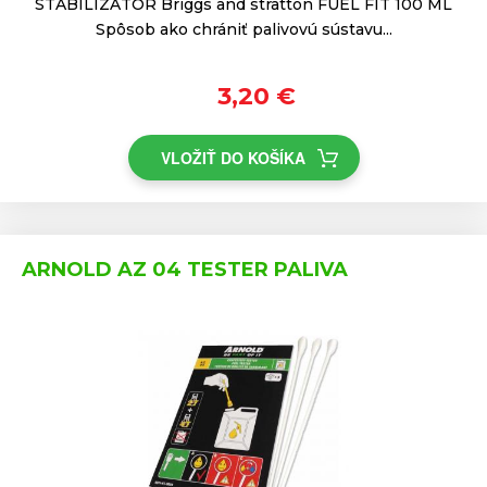
STABILIZÁTOR Briggs and stratton FUEL FIT 100 ML
Spôsob ako chrániť palivovú sústavu...
3,20 €
VLOŽIŤ DO KOŠÍKA
ARNOLD AZ 04 TESTER PALIVA