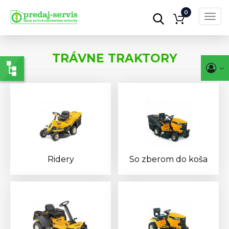
0
Toggl
navig
Skočiť
na
TRÁVNE TRAKTORY
hlavný
obsah
Ridery
So zberom do koša