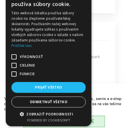
Obchodné podmienky
používa súbory cookie.
Táto webová lokalita používa súbory
cookie na zlepšenie používateľskej
skúsenosti. Používaním našej webovej
lokality vyjadrujete súhlas s používaním
KONTAKT
všetkých súborov cookie v súlade s našimi
zásadami používania súborov cookie.
Prečítať viac
MPT Predaj - Servis s.r.o.
VÝKONNOSŤ
Bratislavská ulica 579, Priemyselný park
911 05 Trenčín
CIELENIE
FUNKCIE
mpt@mpt.sk
dakr@mpt.sk
PRIJAŤ VŠETKO
OZNÁMENIE
Vážení zákazníci, z dôvodu dovolenky bude predajňa , servis a e-shop
ODMIETNUŤ VŠETKO
od 18.7.2026 do 26.7.2026 ZATVORENÝ . Opätovne sa na vás tešíme
od pondelka 27.7.2026. Ďakujeme za porozumenie .
ZOBRAZIŤ PODROBNOSTI
© 2017 Všetky práva vyhradené |
mpt.sk
POWERED BY COOKIESCRIPT
BERIEM NA VEDOMIE
Tvorba web stránok od
grafeon.sk