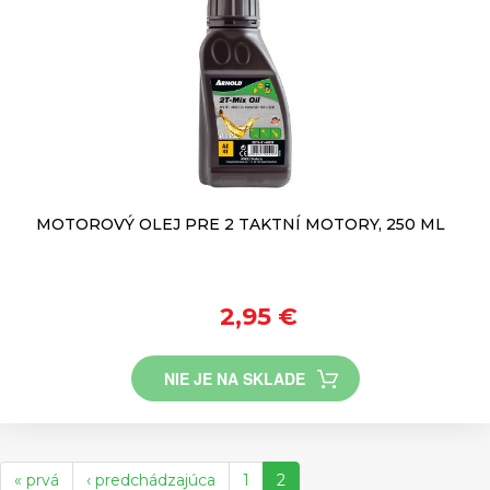
MOTOROVÝ OLEJ PRE 2 TAKTNÍ MOTORY, 250 ML
2,95 €
NIE JE NA SKLADE
« prvá
‹ predchádzajúca
1
2