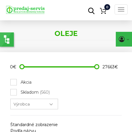
0
Toggl
navig
Skočiť
na
OLEJE
hlavný
obsah
0€
27663€
Akcia
Skladom
(560)
Štandardné zobrazenie
Podľa názvu