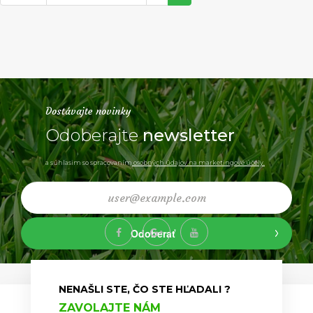
Dostávajte novinky
Odoberajte
newsletter
a súhlasim so spracovaním
osobných údajov na marketingové účely.
Odoberať
NENAŠLI STE, ČO STE HĽADALI ?
ZAVOLAJTE NÁM