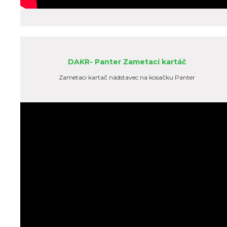
DAKR- Panter Zametací kartáč
Zametaci kartač nádstavec na kosačku Panter