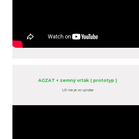
AGZAT + zemný vrták ( prototyp )
Už nie je vo výrobe