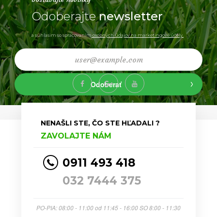
Odoberajte
newsletter
a súhlasim so spracovaním
osobných údajov na marketingové účely.
Odoberať
NENAŠLI STE, ČO STE HĽADALI ?
ZAVOLAJTE NÁM
0911 493 418
032 7444 375
PO-PIA: 08:00 - 11:00 od 11:45 - 16:00 SO 8:00 - 11:30