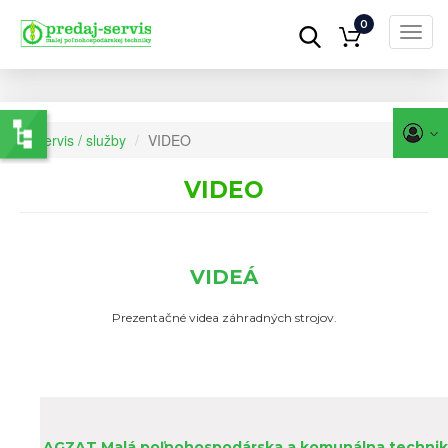
0
Toggl
navig
Skočiť
na
hlavný
obsah
Servis / služby
VIDEO
VIDEO
VIDEÁ
Prezentačné videa záhradných strojov.
AGZAT Malá poľnohospodárska a komunálna techni