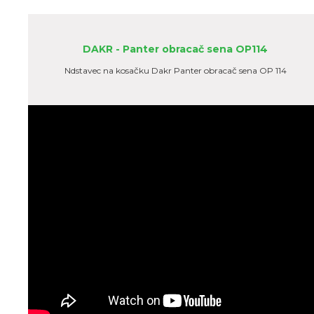
DAKR - Panter obracač sena OP114
Ndstavec na kosačku Dakr Panter obracač sena OP 114