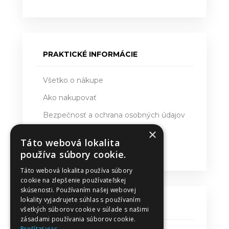
PRAKTICKÉ INFORMÁCIE
Všetko o nákupe
Ako nakupovať
Bezpečnosť a ochrana osobných údajov
×
Doručovanie
Táto webová lokalita
Obchodné podmienky
používa súbory cookie.
Táto webová lokalita používa súbory
cookie na zlepšenie používateľskej
skúsenosti. Používaním našej webovej
lokality vyjadrujete súhlas s používaním
KONTAKT
všetkých súborov cookie v súlade s našimi
zásadami používania súborov cookie.
Prečítať viac