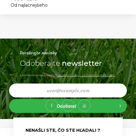
Od najlacnejšieho
Dostávajte novinky
Odoberajte
newsletter
a súhlasim so spracovaním
osobných údajov na marketingové účely.
Odoberať
NENAŠLI STE, ČO STE HĽADALI ?