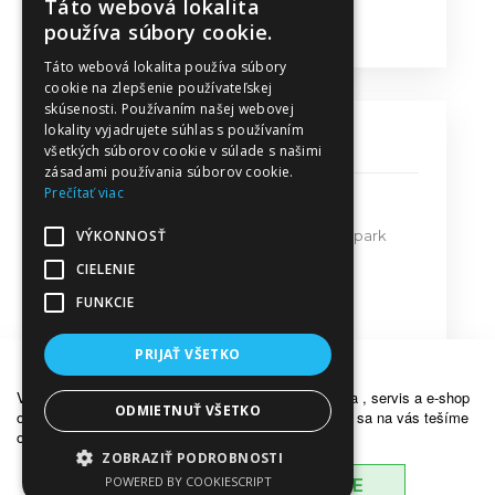
Táto webová lokalita
Obchodné podmienky
používa súbory cookie.
Táto webová lokalita používa súbory
cookie na zlepšenie používateľskej
skúsenosti. Používaním našej webovej
lokality vyjadrujete súhlas s používaním
KONTAKT
všetkých súborov cookie v súlade s našimi
zásadami používania súborov cookie.
Prečítať viac
MPT Predaj - Servis s.r.o.
VÝKONNOSŤ
Bratislavská ulica 579, Priemyselný park
911 05 Trenčín
CIELENIE
FUNKCIE
mpt@mpt.sk
dakr@mpt.sk
PRIJAŤ VŠETKO
OZNÁMENIE
Vážení zákazníci, z dôvodu dovolenky bude predajňa , servis a e-shop
ODMIETNUŤ VŠETKO
od 18.7.2026 do 26.7.2026 ZATVORENÝ . Opätovne sa na vás tešíme
od pondelka 27.7.2026. Ďakujeme za porozumenie .
ZOBRAZIŤ PODROBNOSTI
© 2017 Všetky práva vyhradené |
mpt.sk
POWERED BY COOKIESCRIPT
BERIEM NA VEDOMIE