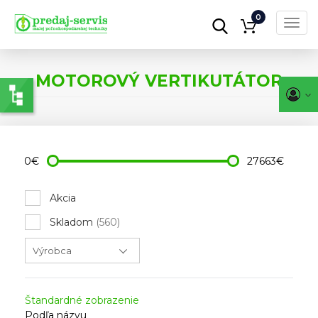
0
Toggl
navig
Skočiť
na
MOTOROVÝ VERTIKUTÁTOR
hlavný
obsah
0€
27663€
Akcia
Skladom
(560)
Štandardné zobrazenie
Podľa názvu