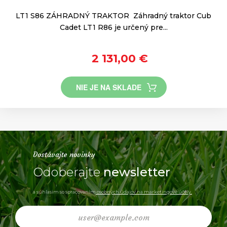
LT1 S86 ZÁHRADNÝ TRAKTOR Záhradný traktor Cub
Cadet LT1 R86 je určený pre...
2 131,00 €
NIE JE NA SKLADE
Dostávajte novinky
Odoberajte
newsletter
a súhlasim so spracovaním
osobných údajov na marketingové účely.