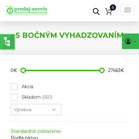
0
Toggl
navig
Skočiť
na
S BOČNÝM VYHADZOVANÍM
hlavný
obsah
0€
27663€
Akcia
Skladom
(560)
Štandardné zobrazenie
Podľa názvu