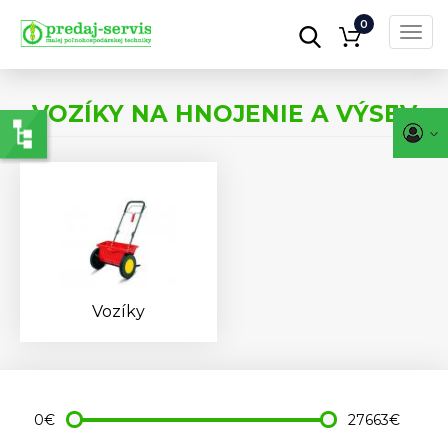
0
Toggl
navig
Skočiť
na
VOZÍKY NA HNOJENIE A VÝSEV
hlavný
obsah
Vozíky
0€
27663€