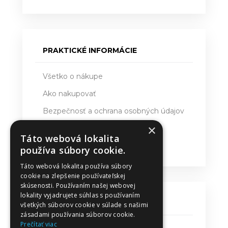
PRAKTICKÉ INFORMÁCIE
Všetko o nákupe
Ako nakupovať
Bezpečnosť a ochrana osobných údajov
×
Doručovanie
Táto webová lokalita
Obchodné podmienky
používa súbory cookie.
Táto webová lokalita používa súbory
cookie na zlepšenie používateľskej
skúsenosti. Používaním našej webovej
lokality vyjadrujete súhlas s používaním
KONTAKT
všetkých súborov cookie v súlade s našimi
zásadami používania súborov cookie.
Prečítať viac