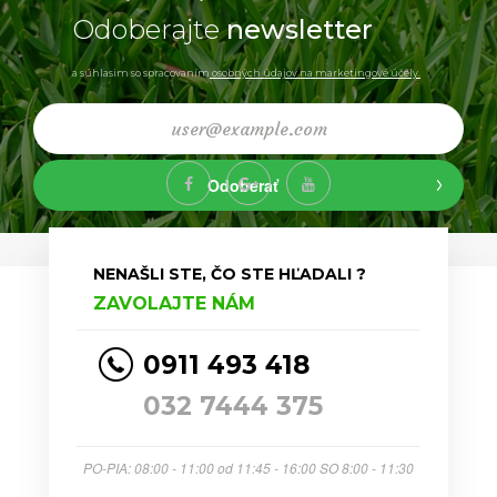
Odoberajte
newsletter
a súhlasim so spracovaním
osobných údajov na marketingové účely.
Odoberať
NENAŠLI STE, ČO STE HĽADALI ?
ZAVOLAJTE NÁM
0911 493 418
032 7444 375
PO-PIA: 08:00 - 11:00 od 11:45 - 16:00 SO 8:00 - 11:30