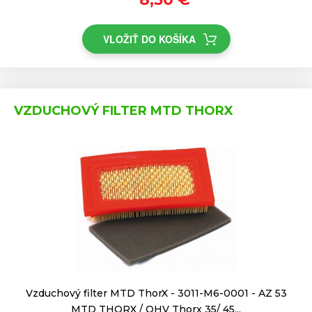
VLOŽIŤ DO KOŠÍKA
VZDUCHOVÝ FILTER MTD THORX
Vzduchový filter MTD ThorX - 3011-M6-0001 - AZ 53
MTD THORX / OHV Thorx 35/ 45...