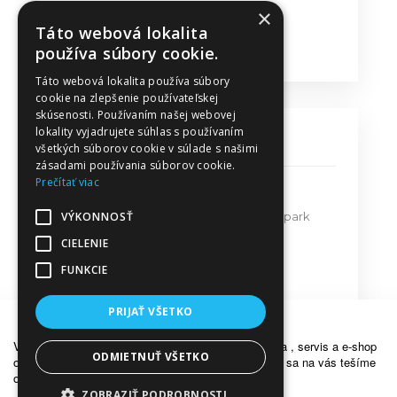
×
Doručovanie
Táto webová lokalita
Obchodné podmienky
používa súbory cookie.
Táto webová lokalita používa súbory
cookie na zlepšenie používateľskej
skúsenosti. Používaním našej webovej
lokality vyjadrujete súhlas s používaním
KONTAKT
všetkých súborov cookie v súlade s našimi
zásadami používania súborov cookie.
Prečítať viac
MPT Predaj - Servis s.r.o.
VÝKONNOSŤ
Bratislavská ulica 579, Priemyselný park
911 05 Trenčín
CIELENIE
FUNKCIE
mpt@mpt.sk
dakr@mpt.sk
PRIJAŤ VŠETKO
OZNÁMENIE
Vážení zákazníci, z dôvodu dovolenky bude predajňa , servis a e-shop
ODMIETNUŤ VŠETKO
od 18.7.2026 do 26.7.2026 ZATVORENÝ . Opätovne sa na vás tešíme
od pondelka 27.7.2026. Ďakujeme za porozumenie .
ZOBRAZIŤ PODROBNOSTI
© 2017 Všetky práva vyhradené |
mpt.sk