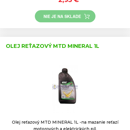
NIE JE NA SKLADE
OLEJ REŤAZOVÝ MTD MINERAL 1L
Olej reťazový MTD MINERAL 1L -na mazanie reťazí
motorových a elektrických píl.