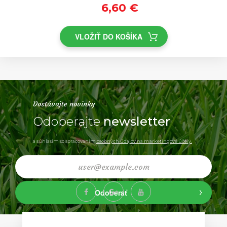
6,60 €
VLOŽIŤ DO KOŠÍKA
Dostávajte novinky
Odoberajte
newsletter
a súhlasim so spracovaním
osobných údajov na marketingové účely.
Odoberať