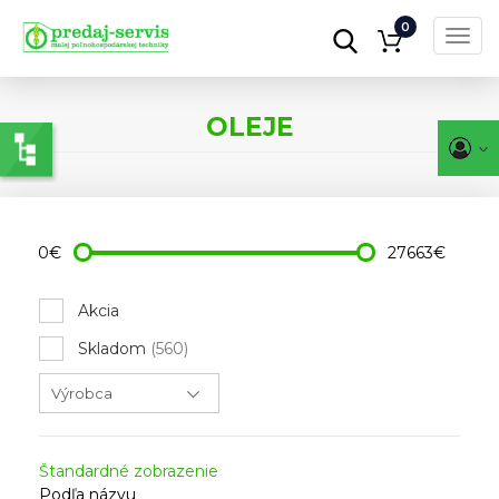
0
Toggl
navig
Skočiť
na
OLEJE
hlavný
obsah
0€
27663€
Akcia
Skladom
(560)
Štandardné zobrazenie
Podľa názvu