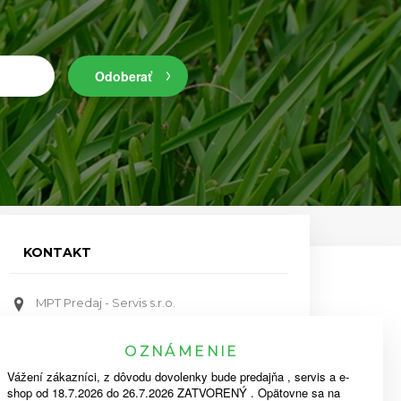
Odoberať
KONTAKT
MPT Predaj - Servis s.r.o.
Bratislavská ulica 579, Priemyselný park
911 05 Trenčín
OZNÁMENIE
Vážení zákazníci, z dôvodu dovolenky bude predajňa , servis a e-
mpt@mpt.sk
shop od 18.7.2026 do 26.7.2026 ZATVORENÝ . Opätovne sa na