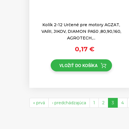
Kolík 2-12 Určené pre motory AGZAT,
VARI, JIKOV, DIAMON PA50 ,80,90,160,
AGROTECH,...
0,17 €
VLOŽIŤ DO KOŠÍKA
« prvá
‹ predchádzajúca
1
2
3
4