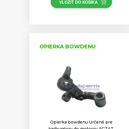
VLOŽIŤ DO KOŠÍKA
OPIERKA BOWDENU
Opierka bowdenu Určené pre
karburatory do motorov AGZAT,