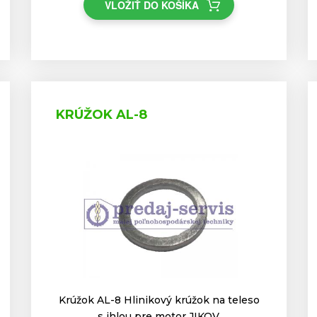
VLOŽIŤ DO KOŠÍKA
KRÚŽOK AL-8
Krúžok AL-8 Hlinikový krúžok na teleso
s ihlou pre motor JIKOV.