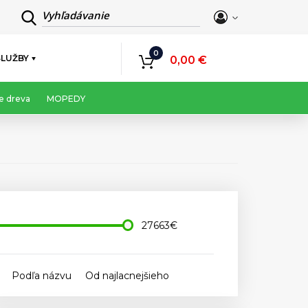
Vyhľadávanie
0
SLUŽBY
0,00 €
e dreva
MOPEDY
27663€
Podľa názvu
Od najlacnejšieho