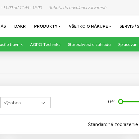
 - 11:00 od 11:45 - 16:00
Sobota do odvolania zatvorené
NÁS
DAKR
PRODUKTY
VŠETKO O NÁKUPE
SERVIS / 
osť o trávnik
AGRO Technika
Starostlivosť o záhradu
Spracovani
0€
Štandardné zobrazenie