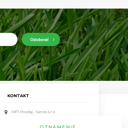
Odoberať
KONTAKT
MPT Predaj - Servis s.r.o.
Bratislavská ulica 579, Priemyselný park
911 05 Trenčín
OZNÁMENIE