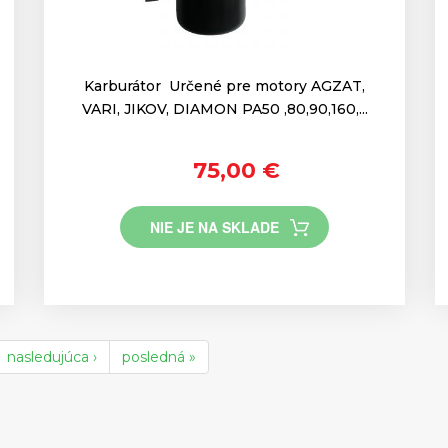
Karburátor Určené pre motory AGZAT,
VARI, JIKOV, DIAMON PA50 ,80,90,160,...
75,00 €
NIE JE NA SKLADE
nasledujúca ›
posledná »