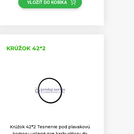
VLOŽIŤ DO KOŠÍKA
KRÚŽOK 42*2
Krúžok 42*2 Tesnenie pod plavakovú
komoru určené pre karburátory do