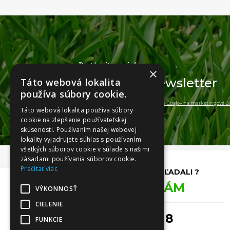
Dostávajte novinky
×
Odoberajte
newsletter
Táto webová lokalita
používa súbory cookie.
a súhlasim so spracovaním
osobných údajov na marketingové úč
Táto webová lokalita používa súbory
cookie na zlepšenie používateľskej
skúsenosti. Používaním našej webovej
lokality vyjadrujete súhlas s používaním
všetkých súborov cookie v súlade s našimi
zásadami používania súborov cookie.
Prečítať viac
NENAŠLI STE, ČO STE HĽADALI ?
ZAVOLAJTE NÁM
VÝKONNOSŤ
CIELENIE
0911 493 418
FUNKCIE