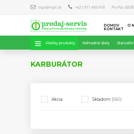
mpt@mpt.sk
+421 911 493 418
Po-Pia: 08:00
Skočiť
DOMOV
O 
na
KONTAKT
hlavný
obsah
Všetky produkty
Náhradné diely
Starostliv
KARBURÁTOR
Akcia
Skladom
(560)