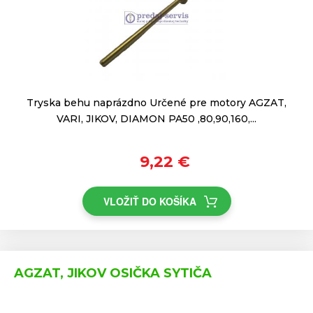
Tryska behu naprázdno Určené pre motory AGZAT,
VARI, JIKOV, DIAMON PA50 ,80,90,160,...
9,22 €
VLOŽIŤ DO KOŠÍKA
AGZAT, JIKOV OSIČKA SYTIČA