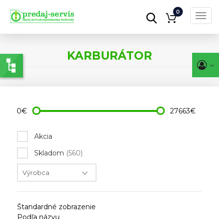
0
Toggl
navig
Skočiť
na
KARBURÁTOR
hlavný
obsah
0€
27663€
Akcia
Skladom
(560)
Štandardné zobrazenie
Podľa názvu