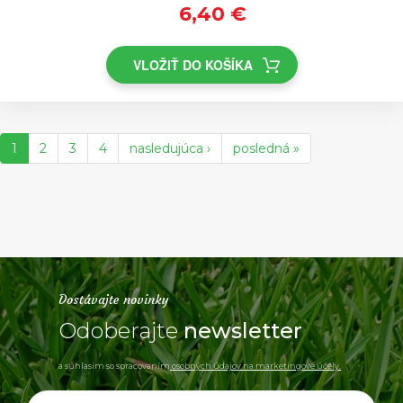
6,40 €
VLOŽIŤ DO KOŠÍKA
1
2
3
4
nasledujúca ›
posledná »
Dostávajte novinky
Odoberajte
newsletter
a súhlasim so spracovaním
osobných údajov na marketingové účely.