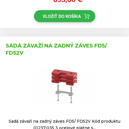
VLOŽIŤ DO KOŠÍKA
SADÁ ZÁVAŽÍ NA ZADNÝ ZÁVES FD5/
FD52V
Sadá závaží na zadný záves FD5/ FD52V Kód produktu
01237.035 3 ocelové platne s...