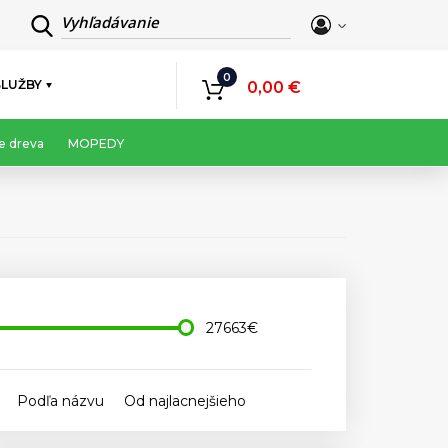
Vyhľadávanie
0
SLUŽBY
0,00 €
e dreva
MOPEDY
27663€
Podľa názvu
Od najlacnejšieho