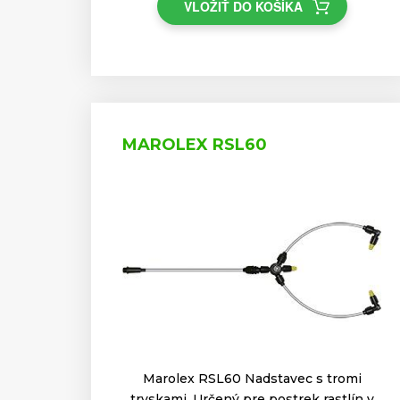
VLOŽIŤ DO KOŠÍKA
MAROLEX RSL60
Marolex RSL60 Nadstavec s tromi
tryskami. Určený pre postrek rastlín v