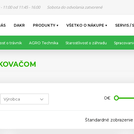
 - 11:00 od 11:45 - 16:00
Sobota do odvolania zatvorené
NÁS
DAKR
PRODUKTY
VŠETKO O NÁKUPE
SERVIS / 
osť o trávnik
AGRO Technika
Starostlivosť o záhradu
Spracovani
EKOVAČOM
0€
Štandardné zobrazenie