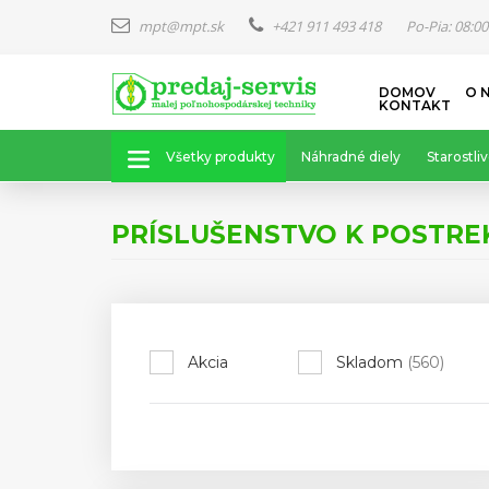
mpt@mpt.sk
+421 911 493 418
Po-Pia: 08:00
Skočiť
DOMOV
O 
na
KONTAKT
hlavný
obsah
Všetky produkty
Náhradné diely
Starostliv
PRÍSLUŠENSTVO K POSTR
Akcia
Skladom
(560)