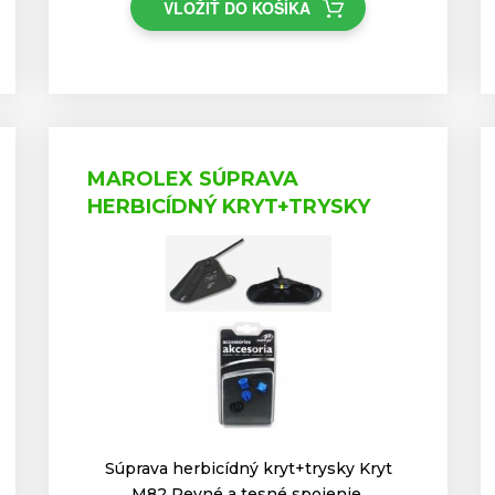
VLOŽIŤ DO KOŠÍKA
MAROLEX SÚPRAVA
HERBICÍDNÝ KRYT+TRYSKY
Súprava herbicídný kryt+trysky Kryt
M82 Pevné a tesné spojenie.