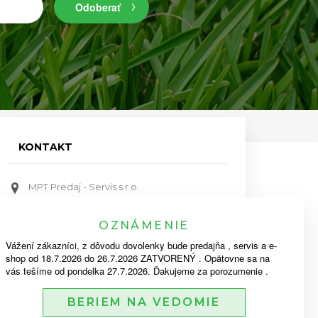
Odoberať
KONTAKT
MPT Predaj - Servis s.r.o.
Bratislavská ulica 579, Priemyselný park
911 05 Trenčín
OZNÁMENIE
Vážení zákazníci, z dôvodu dovolenky bude predajňa , servis a e-
mpt@mpt.sk
shop od 18.7.2026 do 26.7.2026 ZATVORENÝ . Opätovne sa na
dakr@mpt.sk
vás tešíme od pondelka 27.7.2026. Ďakujeme za porozumenie .
BERIEM NA VEDOMIE