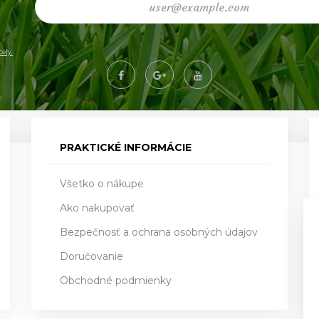
ely.
PRAKTICKÉ INFORMÁCIE
Všetko o nákupe
Ako nakupovať
Bezpečnosť a ochrana osobných údajov
Doručovanie
Obchodné podmienky