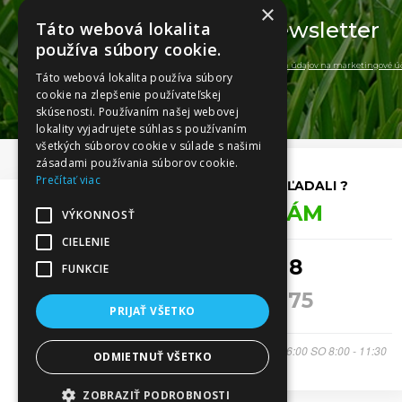
×
Odoberajte
newsletter
Táto webová lokalita
používa súbory cookie.
a súhlasim so spracovaním
osobných údajov na marketingové úč
Táto webová lokalita používa súbory
cookie na zlepšenie používateľskej
skúsenosti. Používaním našej webovej
lokality vyjadrujete súhlas s používaním
všetkých súborov cookie v súlade s našimi
zásadami používania súborov cookie.
Prečítať viac
NENAŠLI STE, ČO STE HĽADALI ?
ZAVOLAJTE NÁM
VÝKONNOSŤ
CIELENIE
0911 493 418
FUNKCIE
032 7444 375
PRIJAŤ VŠETKO
PO-PIA: 08:00 - 11:00 od 11:45 - 16:00 SO 8:00 - 11:30
ODMIETNUŤ VŠETKO
ZOBRAZIŤ PODROBNOSTI