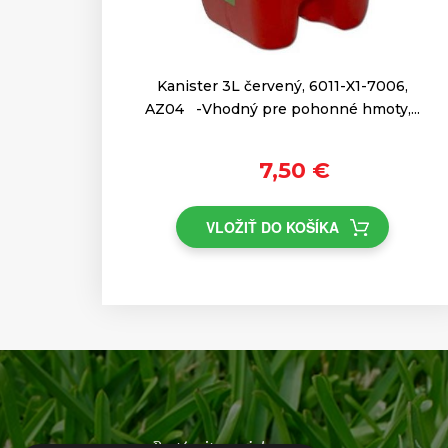
Kanister 3L červený, 6011-X1-7006,
AZ04 -Vhodný pre pohonné hmoty,...
7,50 €
VLOŽIŤ DO KOŠÍKA
Dostávajte novinky