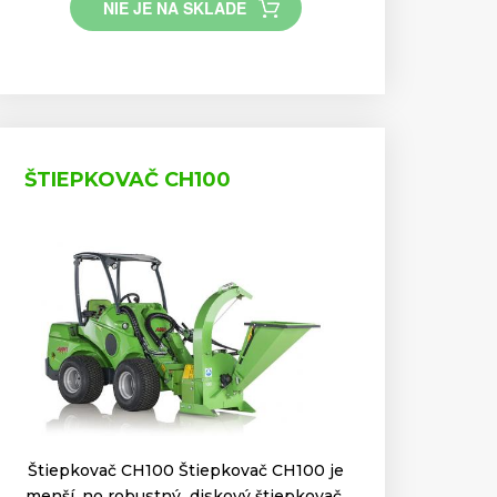
NIE JE NA SKLADE
ŠTIEPKOVAČ CH100
Štiepkovač CH100 Štiepkovač CH100 je
menší, no robustný diskový štiepkovač,