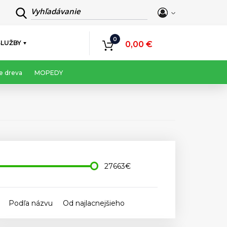
Vyhľadávanie
0
SLUŽBY
0,00 €
e dreva
MOPEDY
27663€
Podľa názvu
Od najlacnejšieho