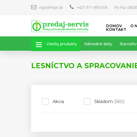
mpt@mpt.sk
+421 911 493 418
Po-Pia: 08:00
Skočiť
DOMOV
O 
na
KONTAKT
hlavný
obsah
Všetky produkty
Náhradné diely
Starostliv
LESNÍCTVO A SPRACOVANI
Akcia
Skladom
(560)