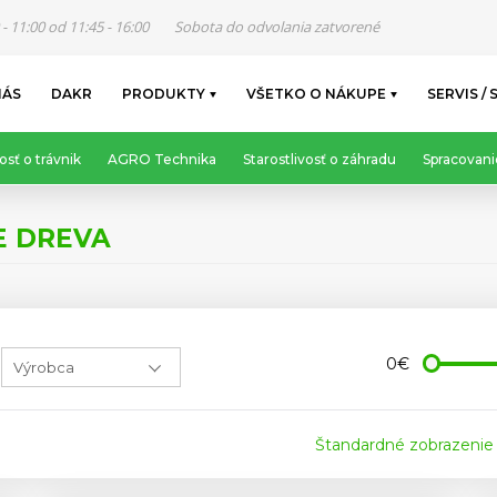
 - 11:00 od 11:45 - 16:00
Sobota do odvolania zatvorené
NÁS
DAKR
PRODUKTY
VŠETKO O NÁKUPE
SERVIS / 
osť o trávnik
AGRO Technika
Starostlivosť o záhradu
Spracovani
E DREVA
0€
Štandardné zobrazenie