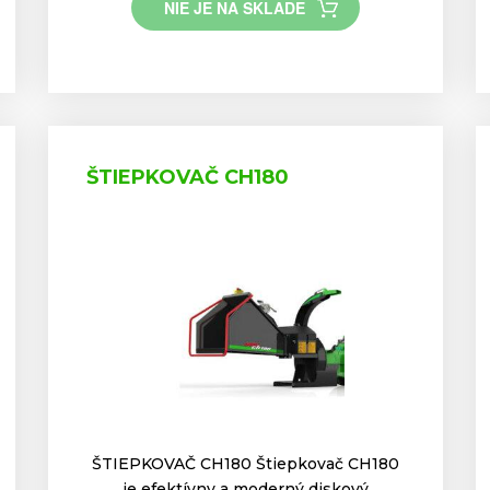
NIE JE NA SKLADE
ŠTIEPKOVAČ CH180
ŠTIEPKOVAČ CH180 Štiepkovač CH180
je efektívny a moderný diskový