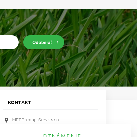
Odoberať
KONTAKT
MPT Predaj - Servis s.r.o.
Bratislavská ulica 579, Priemyselný park
911 05 Trenčín
OZNÁMENIE