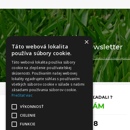
Dostávajte novinky
×
Odoberajte
newsletter
Táto webová lokalita
používa súbory cookie.
a súhlasim so spracovaním
osobných údajov na marketingové úč
Táto webová lokalita používa súbory
cookie na zlepšenie používateľskej
skúsenosti. Používaním našej webovej
lokality vyjadrujete súhlas s používaním
všetkých súborov cookie v súlade s našimi
zásadami používania súborov cookie.
Prečítať viac
NENAŠLI STE, ČO STE HĽADALI ?
ZAVOLAJTE NÁM
VÝKONNOSŤ
CIELENIE
0911 493 418
FUNKCIE