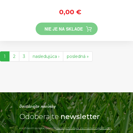
0,00 €
NIE JE NA SKLADE
1
2
3
nasledujúca ›
posledná »
Dostávajte novinky
Odoberajte
newsletter
a súhlasim so spracovaním
osobných údajov na marketingové účely.