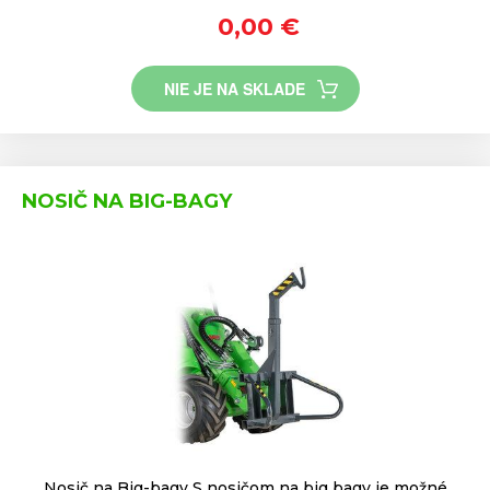
0,00 €
NIE JE NA SKLADE
NOSIČ NA BIG-BAGY
Nosič na Big-bagy S nosičom na big bagy je možné