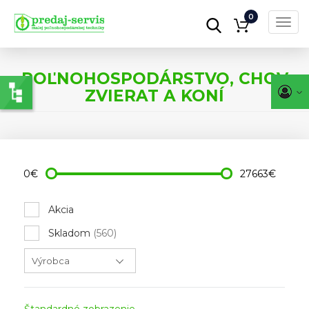
0
Toggl
navig
Skočiť
na
POĽNOHOSPODÁRSTVO, CHOV
hlavný
obsah
ZVIERAT A KONÍ
0€
27663€
Akcia
Skladom
(560)