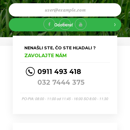
Odoberať
NENAŠLI STE, ČO STE HĽADALI ?
ZAVOLAJTE NÁM
0911 493 418
032 7444 375
PO-PIA: 08:00 - 11:00 od 11:45 - 16:00 SO 8:00 - 11:30