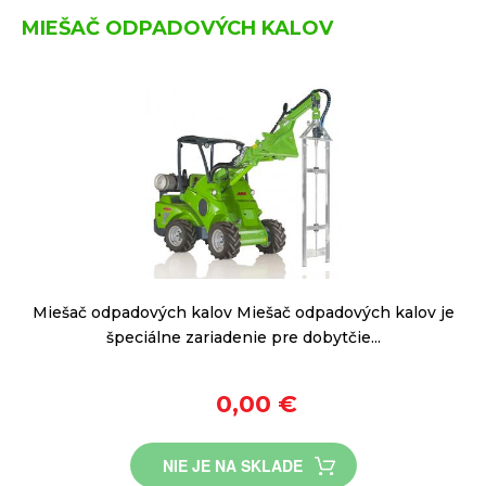
MIEŠAČ ODPADOVÝCH KALOV
Miešač odpadových kalov Miešač odpadových kalov je
špeciálne zariadenie pre dobytčie...
0,00 €
NIE JE NA SKLADE