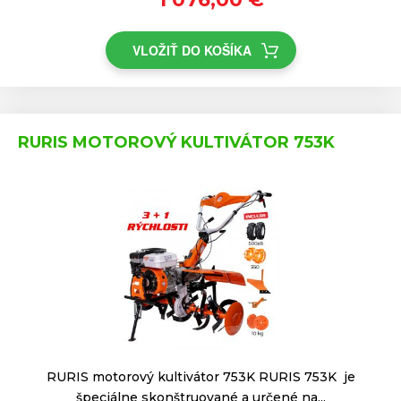
VLOŽIŤ DO KOŠÍKA
RURIS MOTOROVÝ KULTIVÁTOR 753K
RURIS motorový kultivátor 753K RURIS 753K je
špeciálne skonštruované a určené na...