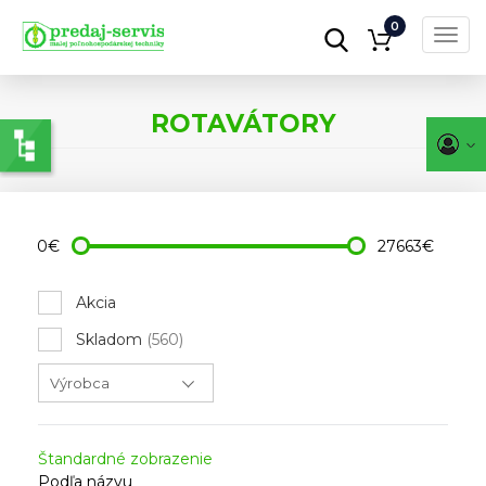
0
Toggl
navig
Skočiť
na
ROTAVÁTORY
hlavný
obsah
0€
27663€
Akcia
Skladom
(560)
Štandardné zobrazenie
Podľa názvu