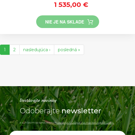
1 535,00 €
NIE JE NA SKLADE
1
2
nasledujúca ›
posledná »
Dostávajte novinky
Odoberajte
newsletter
a súhlasim so spracovaním
osobných údajov na marketingové účely.