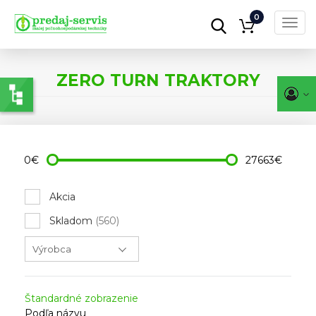
0
Toggl
navig
Skočiť
na
ZERO TURN TRAKTORY
hlavný
obsah
0€
27663€
Akcia
Skladom
(560)
Štandardné zobrazenie
Podľa názvu