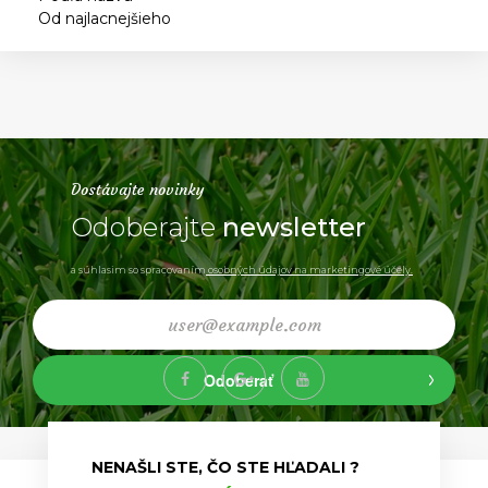
Od najlacnejšieho
Dostávajte novinky
Odoberajte
newsletter
a súhlasim so spracovaním
osobných údajov na marketingové účely.
Odoberať
NENAŠLI STE, ČO STE HĽADALI ?