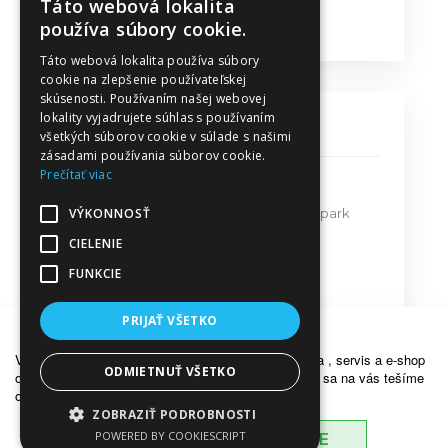
Táto webová lokalita
Obchodné podmienky
používa súbory cookie.
Táto webová lokalita používa súbory
cookie na zlepšenie používateľskej
skúsenosti. Používaním našej webovej
lokality vyjadrujete súhlas s používaním
KONTAKT
všetkých súborov cookie v súlade s našimi
zásadami používania súborov cookie.
Prečítať viac
MPT Predaj - Servis s.r.o.
VÝKONNOSŤ
Bratislavská ulica 579, Priemyselný park
911 05 Trenčín
CIELENIE
FUNKCIE
mpt@mpt.sk
dakr@mpt.sk
PRIJAŤ VŠETKO
OZNÁMENIE
Vážení zákazníci, z dôvodu dovolenky bude predajňa , servis a e-shop
ODMIETNUŤ VŠETKO
od 18.7.2026 do 26.7.2026 ZATVORENÝ . Opätovne sa na vás tešíme
od pondelka 27.7.2026. Ďakujeme za porozumenie .
ZOBRAZIŤ PODROBNOSTI
© 2017 Všetky práva vyhradené |
mpt.sk
POWERED BY COOKIESCRIPT
BERIEM NA VEDOMIE