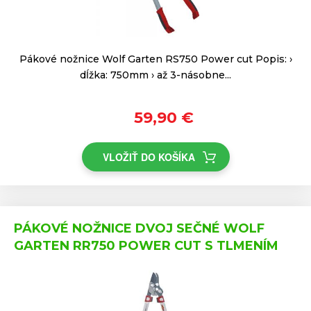
Pákové nožnice Wolf Garten RS750 Power cut Popis: ›
dĺžka: 750mm › až 3-násobne...
59,90 €
VLOŽIŤ DO KOŠÍKA
PÁKOVÉ NOŽNICE DVOJ SEČNÉ WOLF
GARTEN RR750 POWER CUT S TLMENÍM