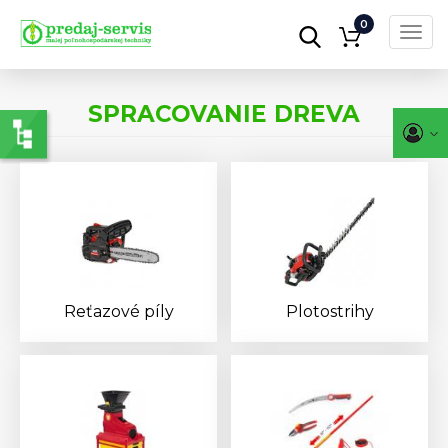
0
Toggl
navig
Skočiť
na
SPRACOVANIE DREVA
hlavný
obsah
Reťazové píly
Plotostrihy