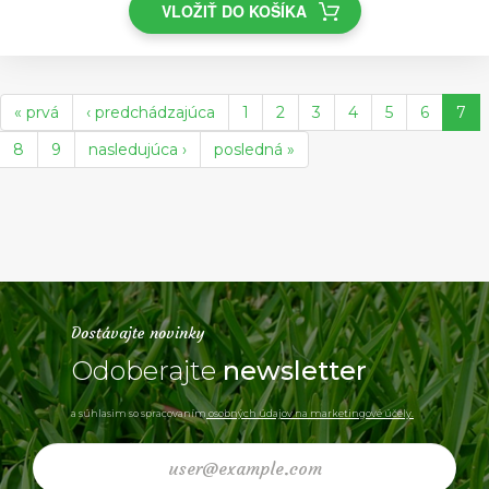
VLOŽIŤ DO KOŠÍKA
« prvá
‹ predchádzajúca
1
2
3
4
5
6
7
8
9
nasledujúca ›
posledná »
Dostávajte novinky
Odoberajte
newsletter
a súhlasim so spracovaním
osobných údajov na marketingové účely.