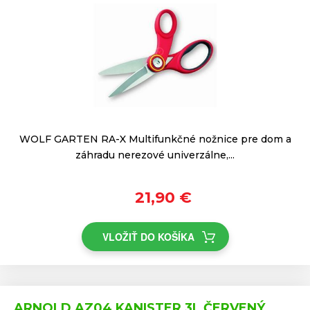
WOLF GARTEN RA-X Multifunkčné nožnice pre dom a
záhradu nerezové univerzálne,...
21,90 €
VLOŽIŤ DO KOŠÍKA
ARNOLD AZ04 KANISTER 3L ČERVENÝ