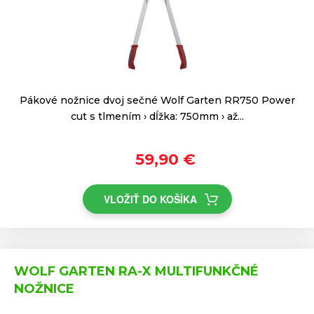
Pákové nožnice dvoj sečné Wolf Garten RR750 Power
cut s tlmením › dĺžka: 750mm › až...
59,90 €
VLOŽIŤ DO KOŠÍKA
WOLF GARTEN RA-X MULTIFUNKČNÉ
NOŽNICE