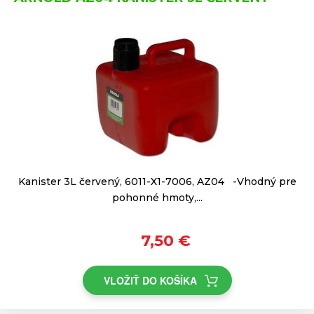
Kanister 3L červený, 6011-X1-7006, AZ04 -Vhodný pre
pohonné hmoty,...
7,50 €
VLOŽIŤ DO KOŠÍKA