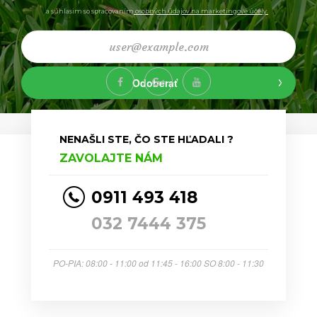
a súhlasim so spracovaním
osobných údajov na marketingové účely.
Odoberať
NENAŠLI STE, ČO STE HĽADALI ?
ZAVOLAJTE NÁM
0911 493 418
032 7444 375
PO-PIA: 08:00 - 11:00 od 11:45 - 16:00 SO 8:00 - 11:30