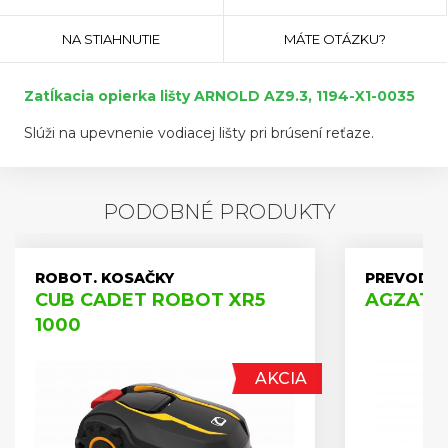
KARTA)
NA STIAHNUTIE
MÁTE OTÁZKU?
Zatĺkacia opierka lišty ARNOLD AZ9.3, 1194-X1-0035
Slúži na upevnenie vodiacej lišty pri brúsení reťaze.
PODOBNÉ PRODUKTY
ROBOT. KOSAČKY
PREVODOV
CUB CADET ROBOT XR5
AGZAT A
1000
AKCIA