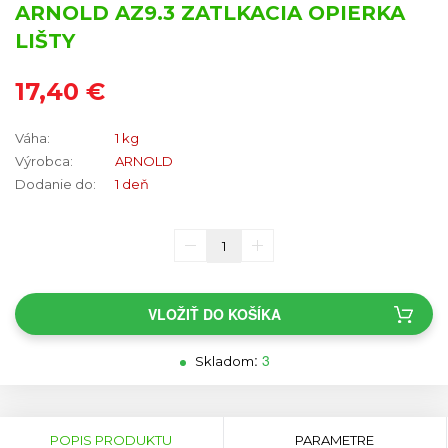
ARNOLD AZ9.3 ZATLKACIA OPIERKA
LIŠTY
17,40 €
Váha:
1 kg
Výrobca:
ARNOLD
Dodanie do:
1 deň
VLOŽIŤ DO KOŠÍKA
:
3
Skladom
Horizontal
Tabs
(AKTÍVNA
POPIS PRODUKTU
PARAMETRE