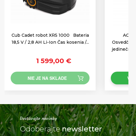
Cub Cadet robot XR5 1000 Bateria
AGZA
18,5 V / 2,8 AH Li-Ion Čas kosenia /...
Osvedčený 
jedinečnou
1 599,00 €
NIE JE NA SKLADE
VLO
Dostávajte novinky
Odoberajte
newsletter