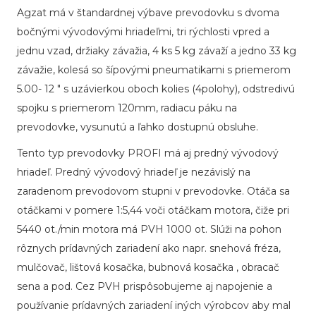
Agzat má v štandardnej výbave prevodovku s dvoma
bočnými vývodovými hriadeľmi, tri rýchlosti vpred a
jednu vzad, držiaky závažia, 4 ks 5 kg závaží a jedno 33 kg
závažie, kolesá so šípovými pneumatikami s priemerom
5.00- 12 " s uzávierkou oboch kolies (4polohy), odstredivú
spojku s priemerom 120mm, radiacu páku na
prevodovke, vysunutú a ľahko dostupnú obsluhe.
Tento typ prevodovky PROFI má aj predný vývodový
hriadeľ. Predný vývodový hriadeľ je nezávislý na
zaradenom prevodovom stupni v prevodovke. Otáča sa
otáčkami v pomere 1:5,44 voči otáčkam motora, čiže pri
5440 ot./min motora má PVH 1000 ot. Slúži na pohon
rôznych prídavných zariadení ako napr. snehová fréza,
mulčovač, lištová kosačka, bubnová kosačka , obracač
sena a pod. Cez PVH prispôsobujeme aj napojenie a
používanie prídavných zariadení iných výrobcov aby mal