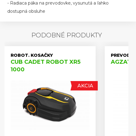
- Radiaca páka na prevodovke, vysunutá a ľahko
dostupná obsluhe
PODOBNÉ PRODUKTY
ROBOT. KOSAČKY
PREVODOV
CUB CADET ROBOT XR5
AGZAT A
1000
AKCIA