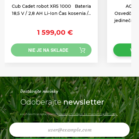
Cub Cadet robot XR5 1000 Bateria
AGZA
18,5 V / 2,8 AH Li-Ion Čas kosenia /...
Osvedčený 
jedinečnou
1 599,00 €
NIE JE NA SKLADE
VLO
Dostávajte novinky
Odoberajte
newsletter
a súhlasim so spracovaním
osobných údajov na marketingové účely.