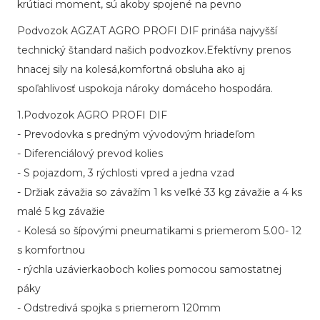
krútiaci moment, sú akoby spojené na pevno
Podvozok AGZAT AGRO PROFI DIF prináša najvyšší
technický štandard našich podvozkov.Efektívny prenos
hnacej sily na kolesá,komfortná obsluha ako aj
spoľahlivosť uspokoja nároky domáceho hospodára.
1.Podvozok AGRO PROFI DIF
- Prevodovka s predným vývodovým hriadeľom
- Diferenciálový prevod kolies
- S pojazdom, 3 rýchlosti vpred a jedna vzad
- Držiak závažia so závažím 1 ks veľké 33 kg závažie a 4 ks
malé 5 kg závažie
- Kolesá so šípovými pneumatikami s priemerom 5.00- 12
s komfortnou
- rýchla uzávierkaoboch kolies pomocou samostatnej
páky
- Odstredivá spojka s priemerom 120mm