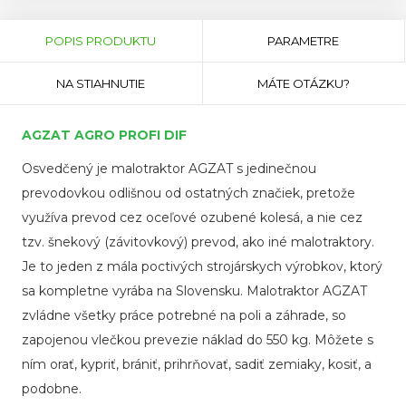
Horizontal
Tabs
(AKTÍVNA
POPIS PRODUKTU
PARAMETRE
KARTA)
NA STIAHNUTIE
MÁTE OTÁZKU?
AGZAT AGRO PROFI DIF
Osvedčený je malotraktor AGZAT s jedinečnou
prevodovkou odlišnou od ostatných značiek, pretože
využíva prevod cez oceľové ozubené kolesá, a nie cez
tzv. šnekový (závitovkový) prevod, ako iné malotraktory.
Je to jeden z mála poctivých strojárskych výrobkov, ktorý
sa kompletne vyrába na Slovensku. Malotraktor AGZAT
zvládne všetky práce potrebné na poli a záhrade, so
zapojenou vlečkou prevezie náklad do 550 kg. Môžete s
ním orať, kypriť, brániť, prihrňovať, sadiť zemiaky, kosiť, a
podobne.