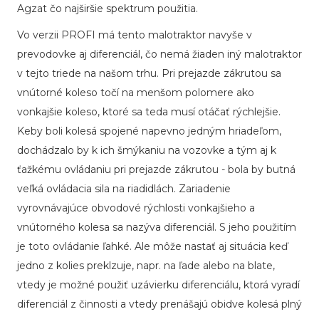
Agzat čo najširšie spektrum použitia.
Vo verzii PROFI má tento malotraktor navyše v
prevodovke aj diferenciál, čo nemá žiaden iný malotraktor
v tejto triede na našom trhu. Pri prejazde zákrutou sa
vnútorné koleso točí na menšom polomere ako
vonkajšie koleso, ktoré sa teda musí otáčať rýchlejšie.
Keby boli kolesá spojené napevno jedným hriadeľom,
dochádzalo by k ich šmýkaniu na vozovke a tým aj k
ťažkému ovládaniu pri prejazde zákrutou - bola by butná
veľká ovládacia sila na riadidlách. Zariadenie
vyrovnávajúce obvodové rýchlosti vonkajšieho a
vnútorného kolesa sa nazýva diferenciál. S jeho použitím
je toto ovládanie ľahké. Ale môže nastať aj situácia keď
jedno z kolies preklzuje, napr. na ľade alebo na blate,
vtedy je možné použiť uzávierku diferenciálu, ktorá vyradí
diferenciál z činnosti a vtedy prenášajú obidve kolesá plný