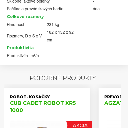
Sklopné lakťové opierky
-
Počítadlo prevádzkových hodín
áno
Celkové rozmery
Hmotnosť
231 kg
182 x 132 x 92
Rozmery, D x Š x V
cm
Produktivita
Produktivita
- m²/h
PODOBNÉ PRODUKTY
ROBOT. KOSAČKY
PREVODOV
CUB CADET ROBOT XR5
AGZAT A
1000
AKCIA