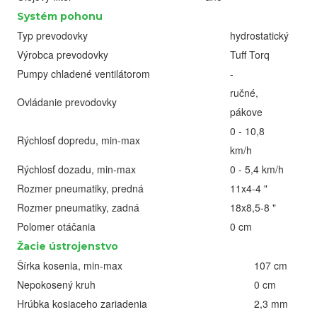
Systém pohonu
Typ prevodovky
hydrostatický
Výrobca prevodovky
Tuff Torq
Pumpy chladené ventilátorom
-
ručné,
Ovládanie prevodovky
pákove
0 - 10,8
Rýchlosť dopredu, min-max
km/h
Rýchlosť dozadu, min-max
0 - 5,4 km/h
Rozmer pneumatiky, predná
11x4-4 "
Rozmer pneumatiky, zadná
18x8,5-8 "
Polomer otáčania
0 cm
Žacie ústrojenstvo
Šírka kosenia, min-max
107 cm
Nepokosený kruh
0 cm
Hrúbka kosiaceho zariadenia
2,3 mm