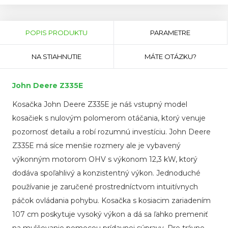
Horizontal
Tabs
(AKTÍVNA
POPIS PRODUKTU
PARAMETRE
KARTA)
NA STIAHNUTIE
MÁTE OTÁZKU?
John Deere Z335E
Kosačka John Deere Z335E je náš vstupný model
kosačiek s nulovým polomerom otáčania, ktorý venuje
pozornosť detailu a robí rozumnú investíciu. John Deere
Z335E má síce menšie rozmery ale je vybavený
výkonným motorom OHV s výkonom 12,3 kW, ktorý
dodáva spoľahlivý a konzistentný výkon. Jednoduché
používanie je zaručené prostredníctvom intuitívnych
páčok ovládania pohybu. Kosačka s kosiacim zariadením
107 cm poskytuje vysoký výkon a dá sa ľahko premeniť