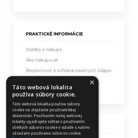
PRAKTICKÉ INFORMÁCIE
Všetko o nákupe
Ako nakupovať
Bezpečnosť a ochrana osobných údajov
×
Doručovanie
Táto webová lokalita
Obchodné podmienky
používa súbory cookie.
Táto webová lokalita používa súbory
cookie na zlepšenie používateľskej
skúsenosti. Používaním našej webovej
lokality vyjadrujete súhlas s používaním
KONTAKT
všetkých súborov cookie v súlade s našimi
zásadami používania súborov cookie.