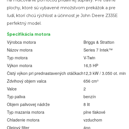
na mulčovanie pomocou prídavnej súpravy. Pre trávne
plochy, ktoré sú vybavené množstvom prekážok a pre
ľudí, ktorí chcú rýchlosť a účinnosť je John Deere Z335E
perfektný model.
Špecifikácia motora
Výrobca motora
Briggs & Stratton
Názov motora
Series 7 Intek™
Typ motora
V-Twin
Výkon motora
16,5 HP
Čistý výkon pri prednastavených otáčkach
12,3 kW / 3.050 ot. min
Zdvihový objem valca
656 cm³
Valce
2
Typ paliva
benzín
Objem palivovej nádrže
8 lit
Typ mazania motora
plne tlakové
Chladenie motora
vzduchom
Olejový filter
áno