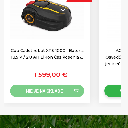
Cub Cadet robot XR5 1000 Bateria
AGZA
18,5 V / 2,8 AH Li-Ion Čas kosenia /...
Osvedčený 
jedinečnou
1 599,00 €
NIE JE NA SKLADE
VLO