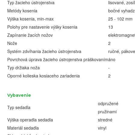
Typ žacieho ústrojenstva
lisované, zosí
Metódy kosenia
bočné vyhadz
Výška kosenia, min-max
25 - 102 mm
Polohy pre nastavenie výšky kosenia
13
Zapínanie žacích nožov
elektromagnet
Nože
2
Systém zdvíhania žacieho ústrojenstva
ručné, pákov
Povrchová úprava žacieho ústrojenstva práškovaním
áno
Typ držiaka noža
-
Oporné kolieska kosiaceho zariadenia
2
Vybavenie
odpružené
Typ sedadla
pružinami
Výška operadla sedadla
stredné
Materiál sedadla
vinyl