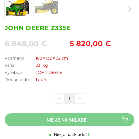
JOHN DEERE Z335E
6 948,00 €
5 820,00 €
Rozmery:
182 × 132 × 92 cm
Váha:
231 kg
Výrobca:
JOHN DEERE
Dodanie do:
1 deň
NIE JE NA SKLADE
:
0
Nie je na sklade