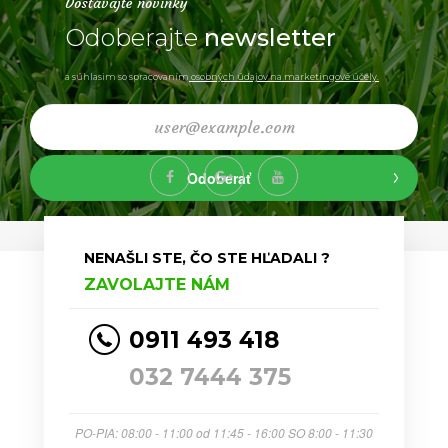
Dostávajte novinky
Odoberajte
newsletter
a súhlasim so spracovaním
osobných údajov na marketingové účely.
Odoberať
NENAŠLI STE, ČO STE HĽADALI ?
ZAVOLAJTE NÁM
0911 493 418
032 7444 375
PO-PIA: 08:00 - 11:00 od 11:45 - 16:00 SO 8:00 - 11:30