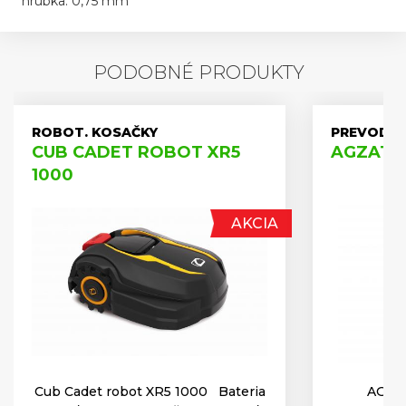
hrúbka: 0,75 mm
PODOBNÉ PRODUKTY
ROBOT. KOSAČKY
PREVODOV
CUB CADET ROBOT XR5
AGZAT A
1000
AKCIA
Cub Cadet robot XR5 1000 Bateria
AGZA