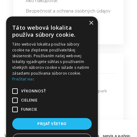
Ako nakupovať
Bezpečnosť a ochrana osobných údajov
×
Doručovanie
Táto webová lokalita
Obchodné podmienky
používa súbory cookie.
Táto webová lokalita používa súbory
cookie na zlepšenie používateľskej
skúsenosti. Používaním našej webovej
lokality vyjadrujete súhlas s používaním
KONTAKT
všetkých súborov cookie v súlade s našimi
zásadami používania súborov cookie.
Prečítať viac
MPT Predaj - Servis s.r.o.
VÝKONNOSŤ
Bratislavská ulica 579, Priemyselný park
911 05 Trenčín
CIELENIE
FUNKCIE
mpt@mpt.sk
dakr@mpt.sk
PRIJAŤ VŠETKO
OZNÁMENIE
Vážení zákazníci, z dôvodu dovolenky bude predajňa , servis a e-shop