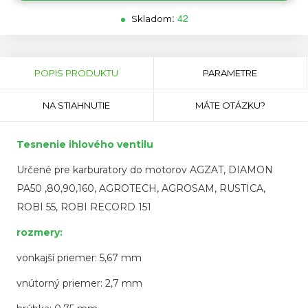
:
42
Skladom
Horizontal
Tabs
(AKTÍVNA
POPIS PRODUKTU
PARAMETRE
KARTA)
NA STIAHNUTIE
MÁTE OTÁZKU?
Tesnenie ihlového ventilu
Určené pre karburatory do motorov AGZAT, DIAMON
PA50 ,80,90,160, AGROTECH, AGROSAM, RUSTICA,
ROBI 55, ROBI RECORD 151
rozmery:
vonkajší priemer: 5,67 mm
vnútorný priemer: 2,7 mm