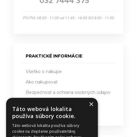
032 7444 375
PO-PIA: 08:00 - 11:00 od 11:45 - 16:00 SO 8:00 - 11:30
PRAKTICKÉ INFORMÁCIE
Všetko o nákupe
Ako nakupovať
Bezpečnosť a ochrana osobných údajov
×
Doručovanie
Táto webová lokalita
Obchodné podmienky
používa súbory cookie.
Táto webová lokalita používa súbory
cookie na zlepšenie používateľskej