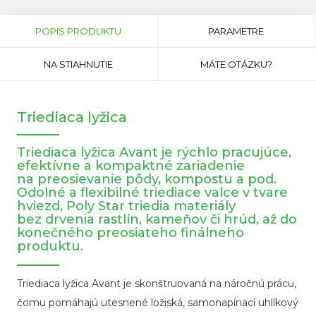
Horizontal
Tabs
(AKTÍVNA
POPIS PRODUKTU
PARAMETRE
KARTA)
NA STIAHNUTIE
MÁTE OTÁZKU?
Triediaca lyžica
Triediaca lyžica Avant je rýchlo pracujúce,
efektívne a kompaktné zariadenie
na preosievanie pôdy, kompostu a pod.
Odolné a flexibilné triediace valce v tvare
hviezd, Poly Star triedia materiály
bez drvenia rastlín, kameňov či hrúd, až do
konečného preosiateho finálneho
produktu.
Triediaca lyžica Avant je skonštruovaná na náročnú prácu,
čomu pomáhajú utesnené ložiská, samonapínací uhlíkový