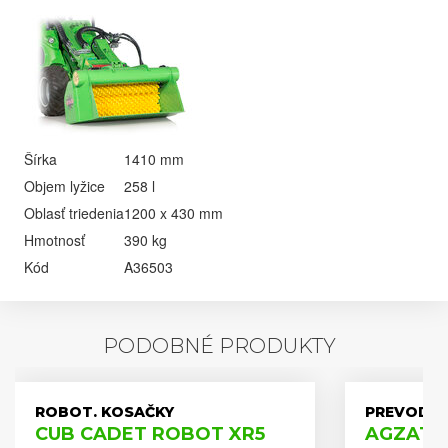
Šírka
1410 mm
Objem lyžice
258 l
Oblasť triedenia
1200 x 430 mm
Hmotnosť
390 kg
Kód
A36503
PODOBNÉ PRODUKTY
ROBOT. KOSAČKY
PREVODOV
CUB CADET ROBOT XR5
AGZAT A