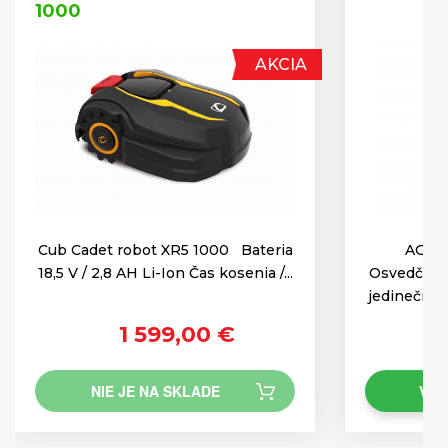
1000
AKCIA
Cub Cadet robot XR5 1000 Bateria
AGZA
18,5 V / 2,8 AH Li-Ion Čas kosenia /...
Osvedčený 
jedinečnou
1 599,00 €
NIE JE NA SKLADE
VLO