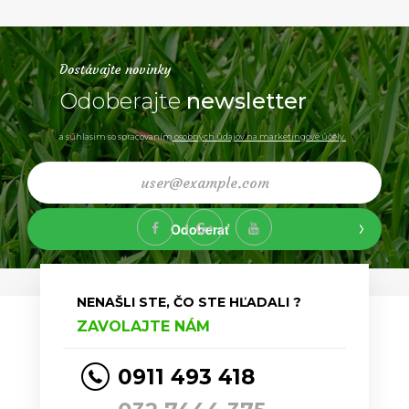
Dostávajte novinky
Odoberajte
newsletter
a súhlasim so spracovaním
osobných údajov na marketingové účely.
Odoberať
NENAŠLI STE, ČO STE HĽADALI ?
ZAVOLAJTE NÁM
0911 493 418