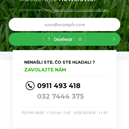
a súhlasim so spracovaním
osobných údajov na marketingové účely.
Odoberať
NENAŠLI STE, ČO STE HĽADALI ?
ZAVOLAJTE NÁM
0911 493 418
032 7444 375
PO-PIA: 08:00 - 11:00 od 11:45 - 16:00 SO 8:00 - 11:30