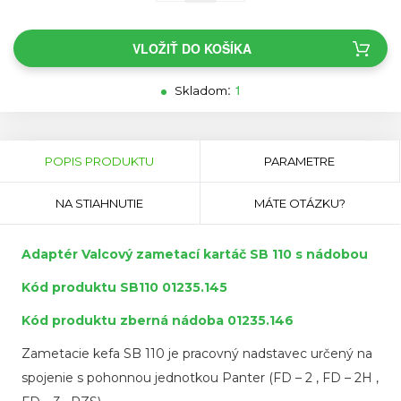
VLOŽIŤ DO KOŠÍKA
:
1
Skladom
Horizontal
Tabs
(AKTÍVNA
POPIS PRODUKTU
PARAMETRE
KARTA)
NA STIAHNUTIE
MÁTE OTÁZKU?
Adaptér Valcový zametací kartáč SB 110 s nádobou
Kód produktu SB110 01235.145
Kód produktu zberná nádoba 01235.146
Zametacie kefa SB 110 je pracovný nadstavec určený na
spojenie s pohonnou jednotkou Panter (FD – 2 , FD – 2H ,