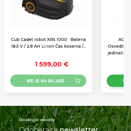
Cub Cadet robot XR5 1000 Bateria
AGZA
18,5 V / 2,8 AH Li-Ion Čas kosenia /...
Osvedčený 
jedinečnou
1 599,00 €
NIE JE NA SKLADE
VLO
Dostávajte novinky
Odoberajte
newsletter