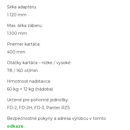
Šírka adaptéru:
1.120 mm
Max. šírka záberu:
1.100 mm
Priemer kartáča:
400 mm
Otáčky kartáča – nízke / vysoké:
78 / 160 ot/min
Hmotnosť nadstavca:
60 kg + 12 kg (nádoba)
Určené pre pohonné jednotky:
FD-2, FD-2H, FD-3, Panter RZS
Bezpečnostné pokyny a adresa výrobcu v tomto
odkaze.