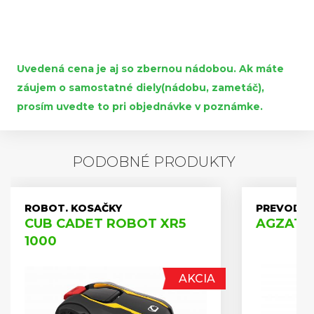
Uvedená cena je aj so zbernou nádobou. Ak máte
záujem o samostatné diely(nádobu, zametáč),
prosím uvedte to pri objednávke v poznámke.
PODOBNÉ PRODUKTY
ROBOT. KOSAČKY
PREVODOV
CUB CADET ROBOT XR5
AGZAT A
1000
AKCIA