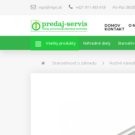
mpt@mpt.sk
+421 911 493 418
Po-Pia: 08:00
Skočiť
DOMOV
O 
na
KONTAKT
hlavný
obsah
Všetky produkty
Náhradné diely
Starostliv
Starostlivosť o záhradu
Ručné nárad