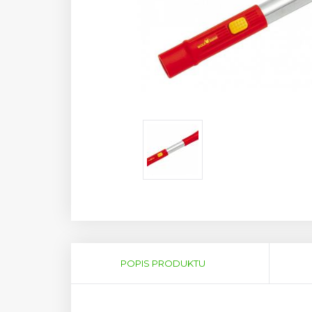
Horizontal
(AKTÍVNA
POPIS PRODUKTU
Tabs
KARTA)