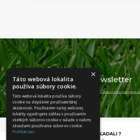
Dostávajte novinky
×
Odoberajte
newsletter
Táto webová lokalita
používa súbory cookie.
a súhlasim so spracovaním
osobných údajov na marketingové úč
Táto webová lokalita používa súbory
cookie na zlepšenie používateľskej
skúsenosti. Používaním našej webovej
lokality vyjadrujete súhlas s používaním
všetkých súborov cookie v súlade s našimi
zásadami používania súborov cookie.
Prečítať viac
NENAŠLI STE, ČO STE HĽADALI ?