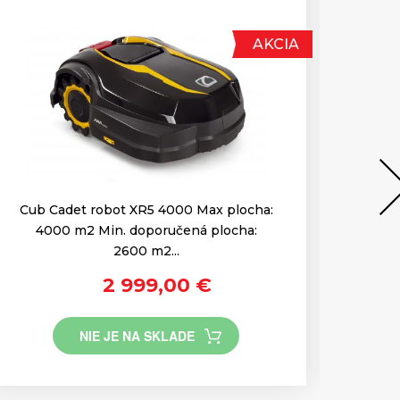
AKCIA
Cub Cadet robot XR5 4000 Max plocha:
Cu
4000 m2 Min. doporučená plocha:
2600 m2...
2 999,00 €
NIE JE NA SKLADE