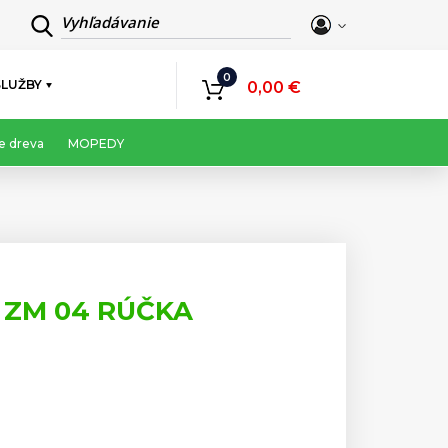
Vyhľadávanie
0
SLUŽBY
0,00 €
e dreva
MOPEDY
 ZM 04 RÚČKA