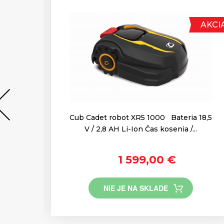
AKCIA
AKCI
ový
Cub Cadet robot XR5 1000 Bateria 18,5
i pri
V / 2,8 AH Li-Ion Čas kosenia /...
1 599,00 €
NIE JE NA SKLADE