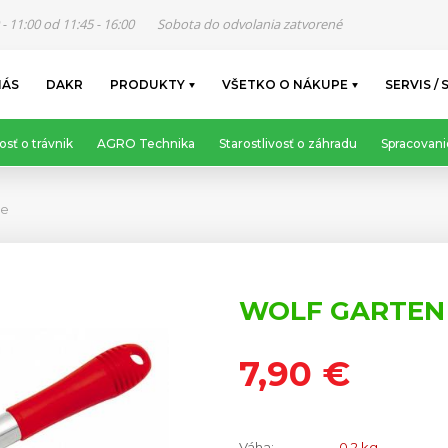
 - 11:00 od 11:45 - 16:00
Sobota do odvolania zatvorené
NÁS
DAKR
PRODUKTY
VŠETKO O NÁKUPE
SERVIS / 
osť o trávnik
AGRO Technika
Starostlivosť o záhradu
Spracovani
ie
WOLF GARTEN
7,90 €
Váha:
0.2 kg